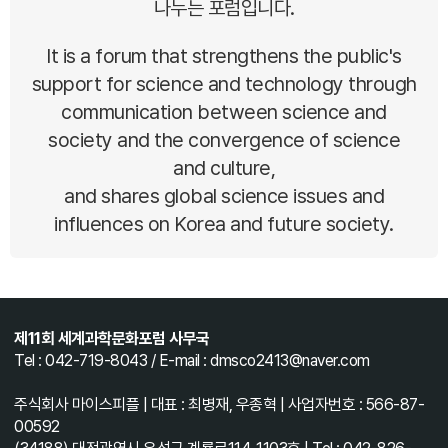
나누는 포럼입니다.
It is a forum that strengthens the public's
support for science and technology through
communication between science and
society and the convergence of science
and culture,
and shares global science issues and
influences on Korea and future society.
제11회 세계과학문화포럼 사무국
Tel : 042-719-8043 / E-mail : dmsco2413@naver.com
주식회사 마이스피플 | 대표 : 최병재, 우종혁 | 사업자번호 : 566-87-
00592