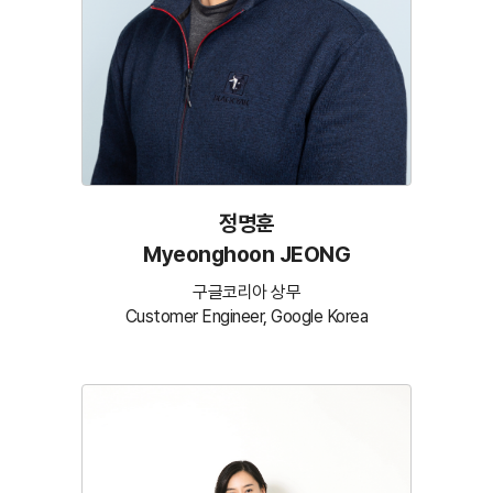
정명훈
Myeonghoon JEONG
구글코리아 상무
Customer Engineer, Google Korea