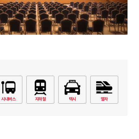
시내버스
지하철
택시
열차